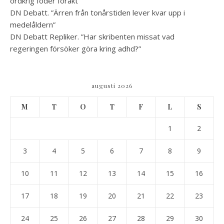
ordkrig föder förakt”
DN Debatt. ”Ärren från tonårstiden lever kvar upp i
medelåldern”
DN Debatt Repliker. ”Har skribenten missat vad
regeringen försöker göra kring adhd?”
augusti 2026
M
T
O
T
F
L
S
1
2
3
4
5
6
7
8
9
10
11
12
13
14
15
16
17
18
19
20
21
22
23
24
25
26
27
28
29
30