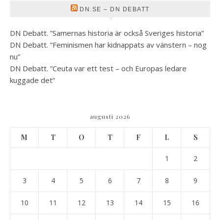
DN.SE – DN DEBATT
DN Debatt. ”Samernas historia är också Sveriges historia”
DN Debatt. ”Feminismen har kidnappats av vänstern – nog
nu”
DN Debatt. ”Ceuta var ett test – och Europas ledare
kuggade det”
augusti 2026
M
T
O
T
F
L
S
1
2
3
4
5
6
7
8
9
10
11
12
13
14
15
16