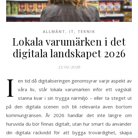
,
,
ALLMÄNT
IT
TEKNIK
Lokala varumärken i det
digitala landskapet 2026
23/01/2026
I
en tid då digitaliseringen genomsyrar varje aspekt av
våra liv, står lokala varumärken inför ett vägskäl:
stanna kvar i sin trygga närmiljö – eller ta steget ut
på den digitala scenen och bli relevanta även bortom
kommungränsen. År 2026 handlar det inte längre om
huruvida du bör finnas digitalt, utan hur smart du använder
din digitala räckvidd för att bygga trovärdighet, skapa