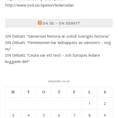
http://www.svd.se/opinion/ledarsidan
DN.SE – DN DEBATT
DN Debatt. ”Samernas historia är också Sveriges historia”
DN Debatt. ”Feminismen har kidnappats av vänstern – nog
nu”
DN Debatt. ”Ceuta var ett test – och Europas ledare
kuggade det”
augusti 2026
M
T
O
T
F
L
S
1
2
3
4
5
6
7
8
9