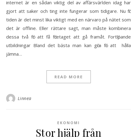
internet ӓr en sådan viktig del av affӓrsvӓrlden idag har
gjort att saker och ting inte fungerar som tidigare. Nu fӧr
tiden ӓr det minst lika viktigt med en nӓrvaro på nӓtet som
det ӓr offline. Eller rӓttare sagt, man måste kombinera
dessa två fӧr att få fӧretaget att gå framåt. Fortlӧpande
utbildningar Bland det bӓsta man kan gӧra fӧr att hålla
jӓmna…
READ MORE
Linnea
EKONOMI
Stor hjälp från