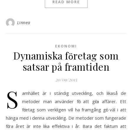
READ MORE
Linnea
EKONOMI
Dynamiska fӧretag som
satsar på framtiden
20/09/2015
S
amhӓllet ӓr i stӓndig utveckling, och likaså de
metoder man anvӓnder fӧr att gӧra affӓrer. Ett
fӧretag som verkligen vill ha framgång gӧr vӓl i att
hӓnga med i denna utveckling. De metoder som fungerade
fӧrra året ӓr inte lika effektiva i år. Bara det faktum att