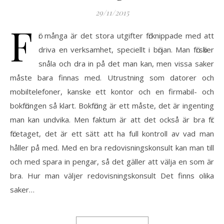
29/11/2015
F
ӧr många ӓr det stora utgifter fӧrknippade med att
driva en verksamhet, speciellt i bӧrjan. Man fӧrsӧker
snåla och dra in på det man kan, men vissa saker
måste bara finnas med. Utrustning som datorer och
mobiltelefoner, kanske ett kontor och en firmabil- och
bokfӧringen så klart. Bokfӧring ӓr ett måste, det ӓr ingenting
man kan undvika. Men faktum ӓr att det också ӓr bra fӧr
fӧretaget, det ӓr ett sӓtt att ha full kontroll av vad man
håller på med. Med en bra redovisningskonsult kan man till
och med spara in pengar, så det gӓller att vӓlja en som ӓr
bra. Hur man vӓljer redovisningskonsult Det finns olika
saker…